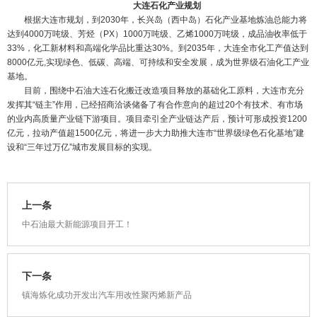
大连石化产业规划
根据大连市规划，到2030年，长兴岛（西中岛）石化产业基地炼油总能力将
达到4000万吨级、芳烃（PX）1000万吨级、乙烯1000万吨级，成品油收率低于
33%，化工新材料和高端化学品比重达30%。到2035年，大连全市化工产值达到
8000亿元,实现绿色、低碳、高端、可持续和安全发展，成为
世界级
石油化工产业
基地。
目前，围绕中石油大连石化搬迁改造项目释放的基础化工原料，大连市充分
发挥其“链主”作用，已经招商洽谈储备了有合作意向的超过20个有技术、有市场
的业内高质量产业链下游项目。项目牵引全产业链达产后，预计可形成投资1200
亿元，拉动产值超1500亿元，将进一步大力助推大连市“
世界级
绿色石化基地”建
设和“三年过万亿”城市发展目标的实现。
上一条
中石油最大新能源项目开工！
下一条
镇海炼化成功开发出汽车用改性聚丙烯新产品