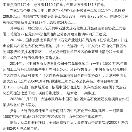
工重点项目171个，总投资1110.6亿元，年度计划投资181.3亿元。
在这171个重点项目中：围绕产业结构优化升级新开工项目117个，总投资
289.8亿元。围绕城市功能提升新开工项目37个，总投资796.2亿元。围绕公共服
务提质增效新开工项目17个，总投资24.6亿元。
其中提到：总投资685亿元的中石油大连石化搬迁升级改造项目协议正式签
署；总投资77亿元的中石油原油商业储备库项目推动年内开工建设。
2013年，
国家
发展改革委关于《石化产业规划布局方案（征求意见稿）》提
出全国共布置七大石化产业基地，其中，大连西中岛（长兴岛）石油化工园区作
为
国家级
经济技术开发区——长兴岛经济技术开发区的重要组成部分和专业园
区，成为了大连石化搬迁的
首选
之地。
2014年，《中国石油大连石化公司长兴岛炼化项目（一期）1500 万吨/年俄
油加工工程环境影响报告书》在网上公示。环评报告显示，中国石油天然气集团
与大连市人民政府签署了《大连长兴岛炼油项目合作框架协议》，计划对中国石
油大连石化公司2050×10 4 t/a 原油加工能力迁移至长兴岛。本项目每年加
工 1500 万吨进口俄罗斯原油，按照中国石油规划，长兴岛炼化项目属于大连石
化公司搬迁改造工程，项目分期建设，一期新建，二期搬迁。
2022年11月20日，大连市政府与中国石油集团大连石化搬迁改造项目合作框
架协议签约仪式举办。
据悉，大连石化搬迁项目将分两期在西中岛石化产业基地建设，一期新建
1000万吨/年炼油和120万吨/年乙烯项目，力争2024年建成投产。
随后启动二期搬迁项目，全部建成投产后，
最
终在西中岛将实现2000万吨炼
油和240万吨乙烯产能。